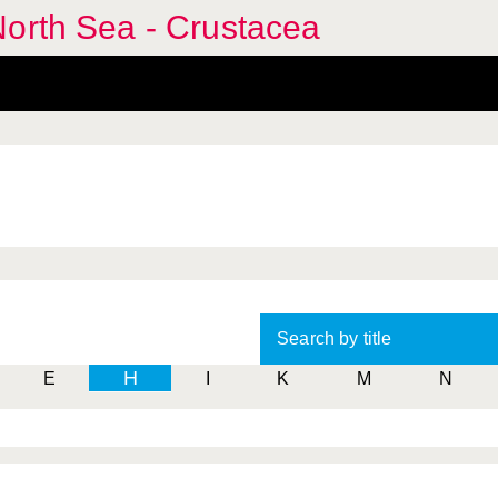
North Sea - Crustacea
Search by title
H
E
I
K
M
N